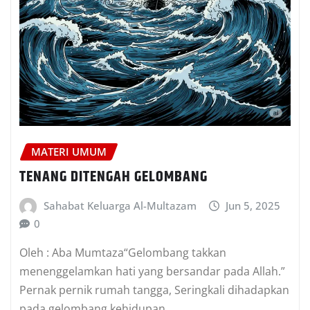
MATERI UMUM
TENANG DITENGAH GELOMBANG
Sahabat Keluarga Al-Multazam
Jun 5, 2025
0
Oleh : Aba Mumtaza“Gelombang takkan
menenggelamkan hati yang bersandar pada Allah.”
Pernak pernik rumah tangga, Seringkali dihadapkan
pada gelombang kehidupan…